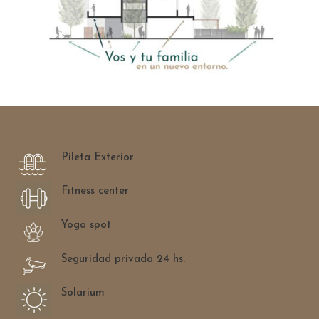
Pileta Exterior
Fitness center
Yoga spot
Seguridad privada 24 hs.
Solarium